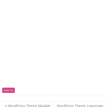
How To
P
WordPress Theme Majalah
WordPress Theme Lowongan