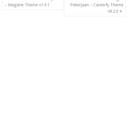
o
– Magzine Theme v1.9.1
Pekerjaan – Careerfy Theme
v8.2.0
s
t
n
a
v
i
g
a
t
i
o
n