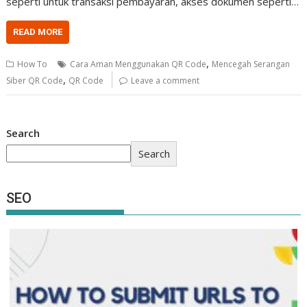
seperti untuk transaksi pembayaran, akses dokumen seperti…
READ MORE
,
How To
Cara Aman Menggunakan QR Code
Mencegah Serangan
,
Siber QR Code
QR Code
Leave a comment
Search
Search
SEO