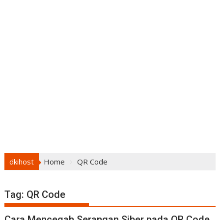
dkihost
Home
QR Code
Tag:
QR Code
Cara Mencegah Serangan Siber pada QR Code